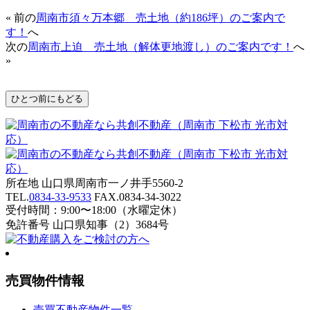
« 前の
周南市須々万本郷 売土地（約186坪）のご案内で
す！
へ
次の
周南市上迫 売土地（解体更地渡し）のご案内です！
へ
»
所在地 山口県周南市一ノ井手5560-2
TEL.
0834-33-9533
FAX.0834-34-3022
受付時間：9:00〜18:00（水曜定休）
免許番号 山口県知事（2）3684号
売買物件情報
売買不動産物件一覧