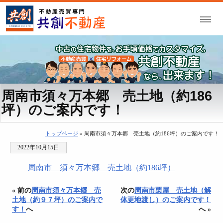
周南市須々万本郷 売土地（約186
坪）のご案内です！
トップページ
» 周南市須々万本郷 売土地（約186坪）のご案内です！
2022年10月15日
周南市 須々万本郷 売土地（約186坪）
« 前の
周南市須々万本郷 売
次の
周南市栗屋 売土地（解
土地（約９７坪）のご案内で
体更地渡し）のご案内です！
す！
へ
へ »