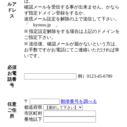
は、
ルア
確認メールを受信する事が出来ません。かなら
ドレ
ず指定ドメイン登録をするか、
ス
迷惑メール設定を解除の上で送信して下さい。
「 kyouso.jp 」
※ 指定設定解除をする場合は上記のドメインを
ご指定下さい。
※ 送信後、確認メールが届かないという方は、
お手数ですがお電話にてご連絡いただければ幸
いです。
必須
お電
例）0123-45-6789
話番
号
〒
郵便番号を調べる
任意
都道府県
ご住
市区町村
所
番地以下