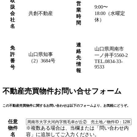
取
営
扱
9:00〜
業
会
共創不動産
18:00（水曜定
時
社
休）
間
名
連
免
山口県周南市
絡
許
山口県知事
一ノ井手5560-2
先
番
（2）3684号
TEL.0834-33-
情
9533
号
報
不動産売買物件お問い合せフォーム
この不動産売買物件に関するお問い合わせは以下のフォームより、お気軽にどうぞ。
任意
物件
※複数ある場合は、当欄または「問い合わせ内
名
容」に追加してご入力ください。