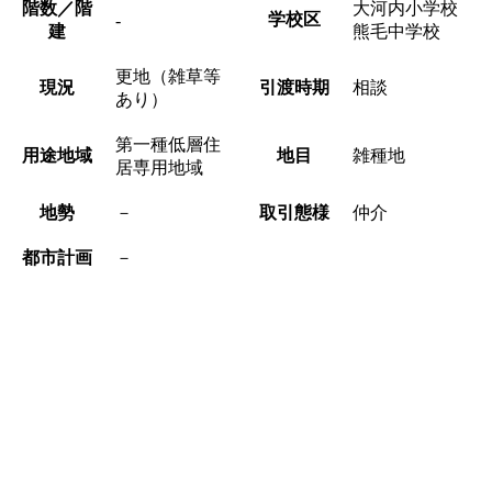
階数／階
大河内小学校
学校区
-
建
熊毛中学校
更地（雑草等
現況
引渡時期
相談
あり）
第一種低層住
用途地域
地目
雑種地
居専用地域
地勢
－
取引態様
仲介
都市計画
－