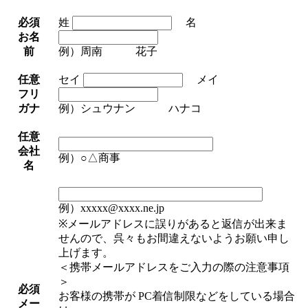
必須
姓
名
お名
前
例）周南 花子
任意
セイ
メイ
フリ
ガナ
例）シュウナン ハナコ
任意
会社
例）○△商事
名
例）xxxxx@xxxx.ne.jp
※メールアドレスに誤りがあると返信が出来ま
せんので、呉々もお間違えないようお願い申し
上げます。
＜携帯メールアドレスをご入力の際の注意事項
＞
必須
お客様の携帯が PC着信制限などをしている場合
メー