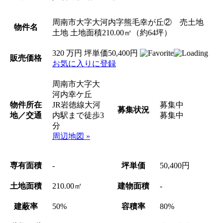
周南市大字大河内字熊毛幸が丘② 売土地
物件名
土地
土地面積210.00㎡（約64坪）
320
万円
坪単価50,400円
販売価格
お気に入りに登録
周南市大字大
河内幸ケ丘
物件所在
JR岩徳線大河
募集中
募集状況
地／交通
内駅まで徒歩3
募集中
分
周辺地図 »
専有面積
-
坪単価
50,400円
土地面積
210.00㎡
建物面積
-
建蔽率
50%
容積率
80%