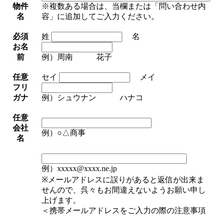
物件
※複数ある場合は、当欄または「問い合わせ内
名
容」に追加してご入力ください。
必須
姓
名
お名
前
例）周南 花子
任意
セイ
メイ
フリ
ガナ
例）シュウナン ハナコ
任意
会社
例）○△商事
名
例）xxxxx@xxxx.ne.jp
※メールアドレスに誤りがあると返信が出来ま
せんので、呉々もお間違えないようお願い申し
上げます。
＜携帯メールアドレスをご入力の際の注意事項