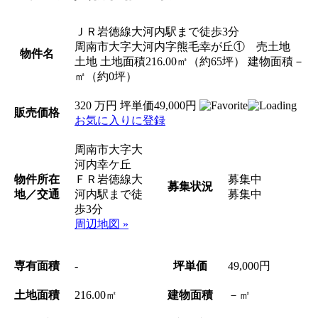
ＪＲ岩徳線大河内駅まで徒歩3分
周南市大字大河内字熊毛幸が丘① 売土地
物件名
土地
土地面積216.00㎡（約65坪）
建物面積－
㎡（約0坪）
320
万円
坪単価49,000円
販売価格
お気に入りに登録
周南市大字大
河内幸ケ丘
物件所在
ＦＲ岩徳線大
募集中
募集状況
地／交通
河内駅まで徒
募集中
歩3分
周辺地図 »
専有面積
-
坪単価
49,000円
土地面積
216.00㎡
建物面積
－㎡