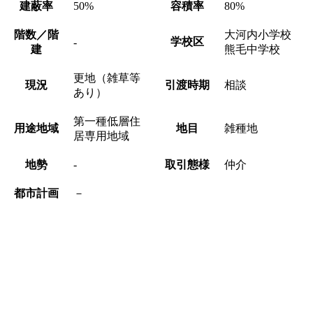
建蔽率
50%
容積率
80%
階数／階
大河内小学校
学校区
-
建
熊毛中学校
更地（雑草等
現況
引渡時期
相談
あり）
第一種低層住
用途地域
地目
雑種地
居専用地域
地勢
-
取引態様
仲介
都市計画
－