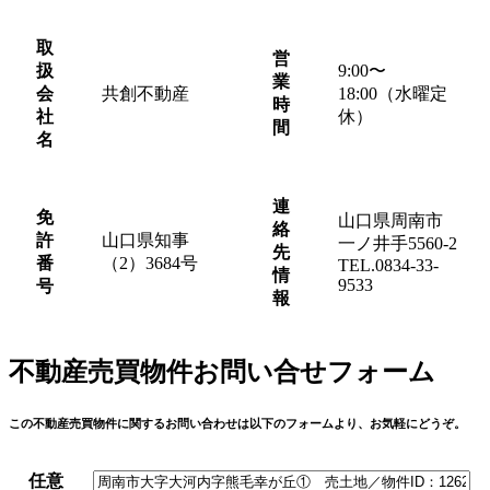
取
営
扱
9:00〜
業
会
共創不動産
18:00（水曜定
時
社
休）
間
名
連
免
山口県周南市
絡
許
山口県知事
一ノ井手5560-2
先
番
（2）3684号
TEL.0834-33-
情
9533
号
報
不動産売買物件お問い合せフォーム
この不動産売買物件に関するお問い合わせは以下のフォームより、お気軽にどうぞ。
任意