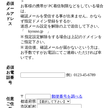
＞
必須
お客様の携帯が PC着信制限などをしている場合
メー
は、
ルア
確認メールを受信する事が出来ません。かなら
ドレ
ず指定ドメイン登録をするか、
ス
迷惑メール設定を解除の上で送信して下さい。
「 kyouso.jp 」
※ 指定設定解除をする場合は上記のドメインを
ご指定下さい。
※ 送信後、確認メールが届かないという方は、
お手数ですがお電話にてご連絡いただければ幸
いです。
必須
お電
例）0123-45-6789
話番
号
〒
郵便番号を調べる
任意
都道府県
ご住
市区町村