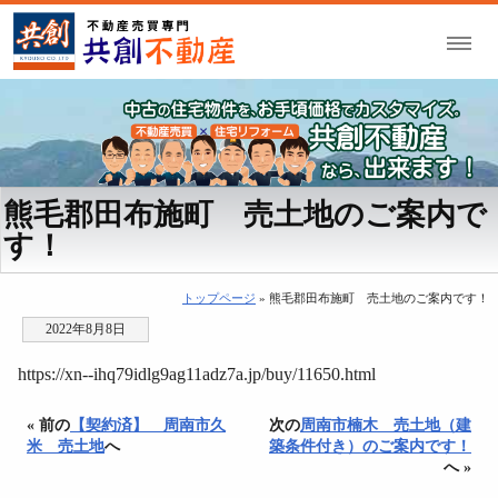
熊毛郡田布施町 売土地のご案内で
す！
トップページ
» 熊毛郡田布施町 売土地のご案内です！
2022年8月8日
https://xn--ihq79idlg9ag11adz7a.jp/buy/11650.html
« 前の
【契約済】 周南市久
次の
周南市楠木 売土地（建
米 売土地
へ
築条件付き）のご案内です！
へ »