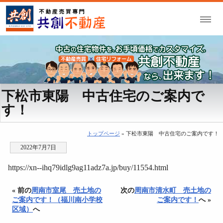
下松市東陽 中古住宅のご案内で
す！
トップページ
» 下松市東陽 中古住宅のご案内です！
2022年7月7日
https://xn--ihq79idlg9ag11adz7a.jp/buy/11554.html
« 前の
周南市室尾 売土地の
次の
周南市清水町 売土地の
ご案内です！（福川南小学校
ご案内です！
へ »
区域）
へ