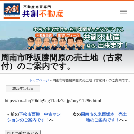
周南市呼坂勝間原の売土地（古家
付）のご案内です。
トップページ
» 周南市呼坂勝間原の売土地（古家付）のご案内です。
2022年1月5日
https://xn--ihq79idlg9ag11adz7a.jp/buy/11286.html
« 前の
下松市西柳 中古マン
次の
周南市久米西坂本 売土
ションのご案内です！
へ
地のご案内です！
へ »