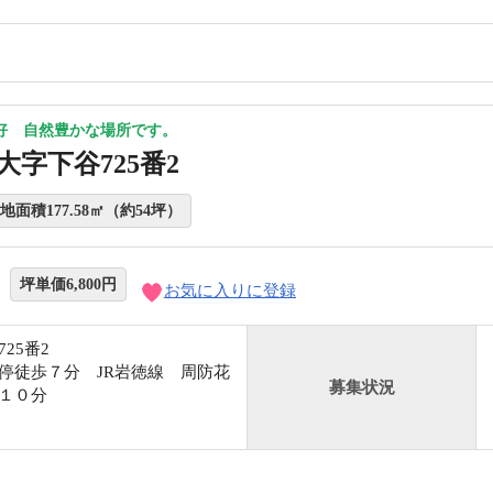
好 自然豊かな場所です。
大字下谷725番2
地面積177.58㎡（約54坪）
坪単価6,800円
お気に入りに登録
25番2
停徒歩７分 JR岩徳線 周防花
募集状況
１０分