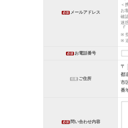
＜
お
メールアドレス
必須
確
迷
「 
※
※
お電話番号
必須
〒
都
ご住所
任意
市
番
問い合わせ内容
必須