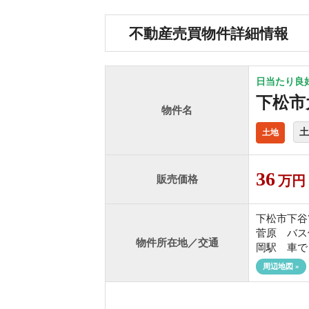
不動産売買物件詳細情報
日当たり良
下松市
物件名
土
土地
36
販売価格
万円
下松市下谷7
菅原 バス
物件所在地／交通
岡駅 車で
周辺地図 »