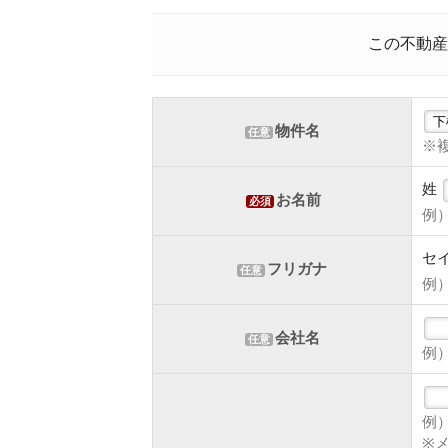
この不動産
物件名
任意
※
姓
お名前
必須
例
セ
フリガナ
任意
例
会社名
任意
例
例）x
※