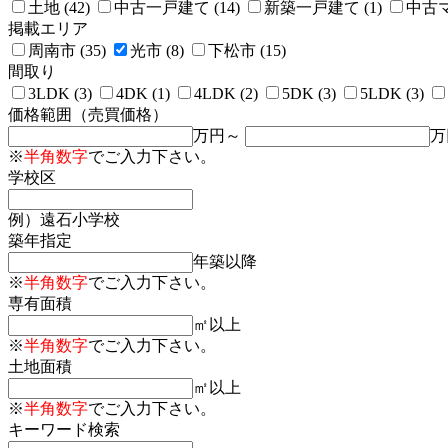
土地 (42)
中古一戸建て (14)
新築一戸建て (1)
中古マ
掲載エリア
周南市 (35)
光市 (8)
下松市 (15)
間取り
3LDK (3)
4DK (1)
4LDK (2)
5DK (3)
5LDK (3)
価格範囲（売買価格）
万円～
万
※
半角数字
でご入力下さい。
学校区
例）遠石小学校
築年指定
年築以降
※
半角数字
でご入力下さい。
専有面積
㎡以上
※
半角数字
でご入力下さい。
土地面積
㎡以上
※
半角数字
でご入力下さい。
キーワード検索