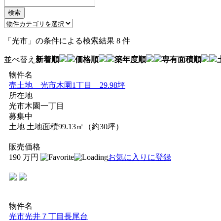
「
光市
」
の条件による検索結果
8 件
並べ替え
新着順
価格順
築年度順
専有面積順
物件名
売土地 光市木園1丁目 29.98坪
所在地
光市木園一丁目
募集中
土地
土地面積99.13㎡（約30坪）
販売価格
190
万円
お気に入りに登録
物件名
光市光井７丁目長尾台