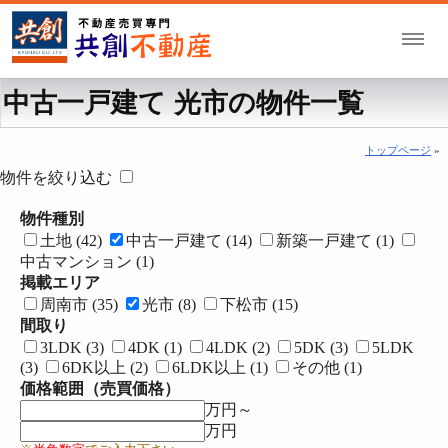
中古一戸建て 光市の物件一覧
トップページ
»
物件を絞り込む
物件種別
土地 (42)
中古一戸建て (14)
新築一戸建て (1)
中古マンション (1)
掲載エリア
周南市 (35)
光市 (8)
下松市 (15)
間取り
3LDK (3)
4DK (1)
4LDK (2)
5DK (3)
5LDK
(3)
6DK以上 (2)
6LDK以上 (1)
その他 (1)
価格範囲（売買価格）
万円～
万円