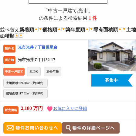
「
中古一戸建て
,
光市
」
の条件による検索結果
1 件
並べ替え
新着順
価格順
築年度順
専有面積順
土地
面積順
光市光井７丁目長尾台
物件名
光市光井７丁目32-17
所在地
中古一戸建て
3LDK
2000年築
募集中
土地面積199.80㎡（約60坪）
建物面積117.02㎡（約35坪）
2,180
万円
お気に入りに登録
販売価格