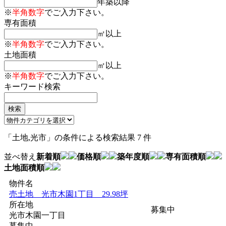
年築以降
※
半角数字
でご入力下さい。
専有面積
㎡以上
※
半角数字
でご入力下さい。
土地面積
㎡以上
※
半角数字
でご入力下さい。
キーワード検索
「
土地
,
光市
」
の条件による検索結果
7 件
並べ替え
新着順
価格順
築年度順
専有面積順
土地面積順
物件名
売土地 光市木園1丁目 29.98坪
所在地
募集中
光市木園一丁目
募集中