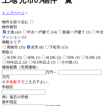
土地 光市の物件一覧
トップページ
»
物件を絞り込む
物件種別
土地 (42)
中古一戸建て (14)
新築一戸建て (1)
中古
マンション (1)
掲載エリア
周南市 (35)
光市 (8)
下松市 (15)
間取り
3LDK (3)
4DK (1)
4LDK (2)
5DK (3)
5LDK (3)
6DK以上 (2)
6LDK以上 (1)
その他 (1)
価格範囲（売買価格）
万円～
万円
※
半角数字
でご入力下さい。
学校区
例）遠石小学校
築年指定