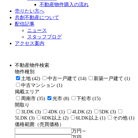
不動産物件購入の流れ
売りたい方へ
共創不動産について
配信記事
ニュース
スタッフブログ
アクセス案内
不動産物件検索
物件種別
土地 (42)
中古一戸建て (14)
新築一戸建て (1)
中古マンション (1)
掲載エリア
周南市 (35)
光市 (8)
下松市 (15)
間取り
3LDK (3)
4DK (1)
4LDK (2)
5DK (3)
5LDK (3)
6DK以上 (2)
6LDK以上 (1)
その他 (1)
価格範囲（売買価格）
万円～
万円